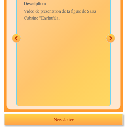
Description:
Desc
for
le b
Vidéo de présentation de la figure de Salsa
bien
Cubaine "Enchufala...
Newsletter