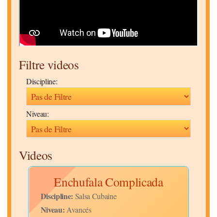
Filtre videos
Discipline:
Niveau:
Videos
Enchufala Complicada
Discipline:
Disc
Salsa Cubaine
Niveau:
Niv
Avancés