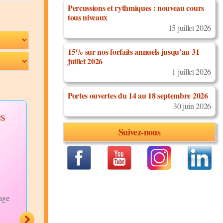
Percussions et rythmiques : nouveau cours
tous niveaux
15 juillet 2026
15% sur nos forfaits annuels jusqu’au 31
juillet 2026
1 juillet 2026
Portes ouvertes du 14 au 18 septembre 2026
30 juin 2026
es
Danse Afro-
Ambiance
Fusion avec Tebby
pendant les c
Suivez-nous
Discipline:
Discipline:
Danses
Bachata
Africaines
Niveau:
Débutants
Niveau:
Tous Niveaux
Description:
Description:
Venez
Super ambiance aux c
partager la joie et les
dage
de Bachata débutants 
bonnes énergies ainsi que
jeudi à 18h30
Merci
de superbes moments de
bravo à...