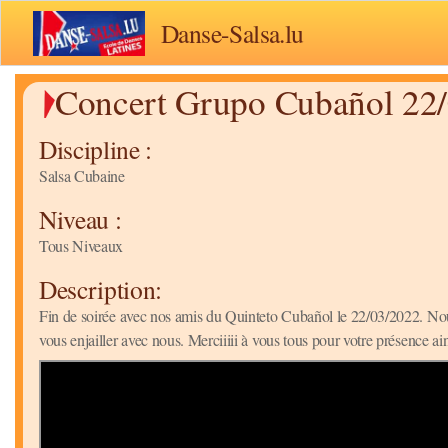
Danse-Salsa.lu
Concert Grupo Cubañol 22
Discipline :
Salsa Cubaine
Niveau :
Tous Niveaux
Description:
Fin de soirée avec nos amis du Quinteto Cubañol le 22/03/2022. No
vous enjailler avec nous. Merciiiii à vous tous pour votre présence ai