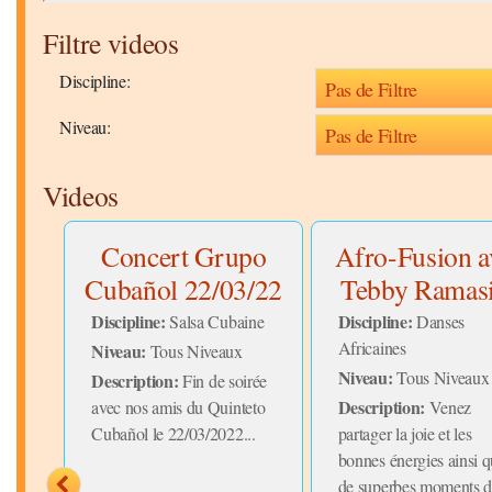
Filtre videos
Discipline:
Niveau:
Videos
on
Concert Grupo
Afro-Fusion a
Cubañol 22/03/22
Tebby Ramas
Discipline:
Discipline:
Salsa Cubaine
Danses
Africaines
Niveau:
Tous Niveaux
ine
Niveau:
Tous Niveaux
Description:
Fin de soirée
Description:
avec nos amis du Quinteto
Venez
u to
Cubañol le 22/03/2022...
partager la joie et les
g us
bonnes énergies ainsi 
..
de superbes moments 