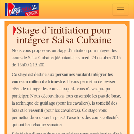
Toggle 
Stage d’initiation pour
intégrer Salsa Cubaine
Nous vous proposons un stage d’initiation pour intégrer les
cours de Salsa Cubaine [débutants] : samedi 24 octobre 2015
de 13h00 à 15h00.
personnes voulant intégrer les
Ce stage est destiné aux
cours en milieu de trimestre
. Il vous permettra de réviser
et/ou de rattraper les cours auxquels vous n’avez pas pu
pas de base
participer. Nous découvrirons tous ensemble les
,
guidage
tonicité
la technique de
(pour les cavaliers), la
des
ressenti
bras et le
(pour les cavalières). Ce stage vous
permettra de vous sentir plus à l’aise lors des cours collectifs
qui ont lieu chaque semaine.
Bénéficiez d’une réduction en réglant votre participation dès à