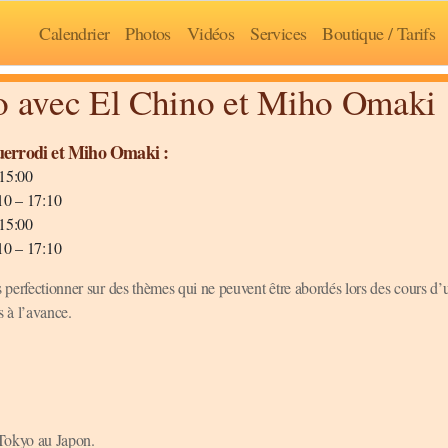
Calendrier
Photos
Vidéos
Services
Boutique / Tarifs
 avec El Chino et Miho Omaki
uerrodi et Miho Omaki :
 15:00
:10 – 17:10
 15:00
:10 – 17:10
s perfectionner sur des thèmes qui ne peuvent être abordés lors des cours d’
s à l’avance.
 Tokyo au Japon.