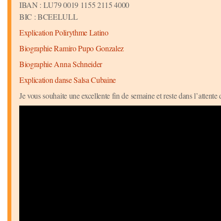
IBAN : LU79 0019 1155 2115 4000
BIC : BCEELULL
Explication Polirythme Latino
Biographie Ramiro Pupo Gonzalez
Biographie Anna Schneider
Explication danse Salsa Cubaine
Je vous souhaite une excellente fin de semaine et reste dans l’attente 