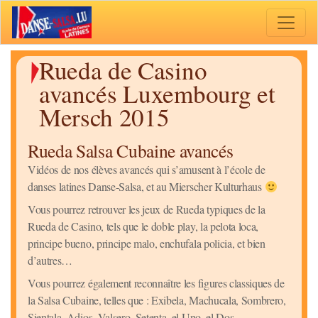
Toggle 
Rueda de Casino
avancés Luxembourg et
Mersch 2015
Rueda Salsa Cubaine avancés
Vidéos de nos élèves avancés qui s’amusent à l’école de
danses latines Danse-Salsa, et au Mierscher Kulturhaus
Vous pourrez retrouver les jeux de Rueda typiques de la
Rueda de Casino, tels que le doble play, la pelota loca,
principe bueno, principe malo, enchufala policia, et bien
d’autres…
Vous pourrez également reconnaître les figures classiques de
la Salsa Cubaine, telles que : Exibela, Machucala, Sombrero,
Sientala, Adios, Valsero, Setenta, el Uno, el Dos…