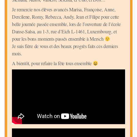
Je remercie nos élèves avancés Marisa, Françoise, Anne,
Dercilene, Romy, Rebecca, Andy, Jean et Filipe pour cette
belle journée passée ensemble, lors de l’ouverture de l’école
Danse-Salsa, au 1-3, rue d’Eich L-1461, Luxembourg, et
pour les bons moments passés ensemble à Mersch
Je suis fière de vous et des beaux progrès faits ces derniers
mois.
A bientôt, pour refaire la fête tous ensemble