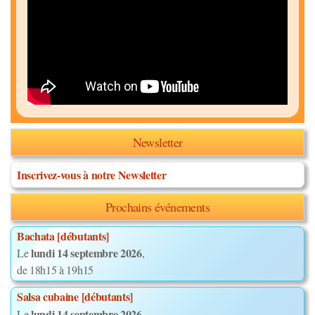
Newsletter
Inscrivez-vous à notre Newsletter
Prochains événements
Bachata [débutants]
lundi 14 septembre 2026
Le
,
de 18h15 à 19h15
Salsa cubaine [débutants]
lundi 14 septembre 2026
Le
,