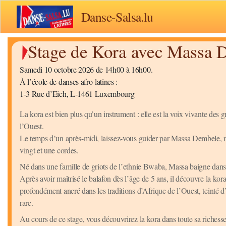
Danse-Salsa.lu
Stage de Kora avec Massa 
Samedi 10 octobre 2026 de 14h00 à 16h00.
À l’école de danses afro-latines :
1-3 Rue d’Eich, L-1461 Luxembourg
La kora est bien plus qu’un instrument : elle est la voix vivante des
l’Ouest.
Le temps d’un après-midi, laissez-vous guider par Massa Dembele, mu
vingt et une cordes.
Né dans une famille de griots de l’ethnie Bwaba, Massa baigne dans
Après avoir maîtrisé le balafon dès l’âge de 5 ans, il découvre la kor
profondément ancré dans les traditions d’Afrique de l’Ouest, teinté 
rare.
Au cours de ce stage, vous découvrirez la kora dans toute sa richesse :