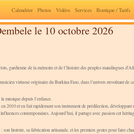
Calendrier
Photos
Vidéos
Services
Boutique / Tarifs
Dembele le 10 octobre 2026
 griots, gardienne de la mémoire et de l’histoire des peuples mandingues d’Af
sicien virtuose originaire du Burkina Faso, dans l’univers envoûtant de ce
 la musique depuis l’enfance.
a en 2010 et en fait rapidement son instrument de prédilection, développant 
d’influences contemporaines. Aujourd’hui, il partage avec passion cet hérita
 son histoire, sa fabrication artisanale, et les premiers gestes pour faire cha