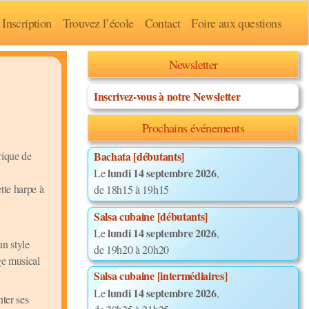
Inscription
Trouvez l’école
Contact
Foire aux questions
Newsletter
Inscrivez-vous à notre Newsletter
Prochains événements
rique de
Bachata [débutants]
lundi 14 septembre 2026
Le
,
tte harpe à
de 18h15 à 19h15
Salsa cubaine [débutants]
lundi 14 septembre 2026
Le
,
un style
de 19h20 à 20h20
ge musical
Salsa cubaine [intermédiaires]
lundi 14 septembre 2026
Le
,
nter ses