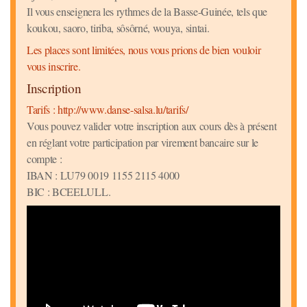
Il vous enseignera les rythmes de la Basse-Guinée, tels que
koukou, saoro, tiriba, sôsôrné, wouya, sintai.
Les places sont limitées, nous vous prions de bien vouloir
vous inscrire.
Inscription
Tarifs : http://www.danse-salsa.lu/tarifs/
Vous pouvez valider votre inscription aux cours dès à présent
en réglant votre participation par virement bancaire sur le
compte :
IBAN : LU79 0019 1155 2115 4000
BIC : BCEELULL.