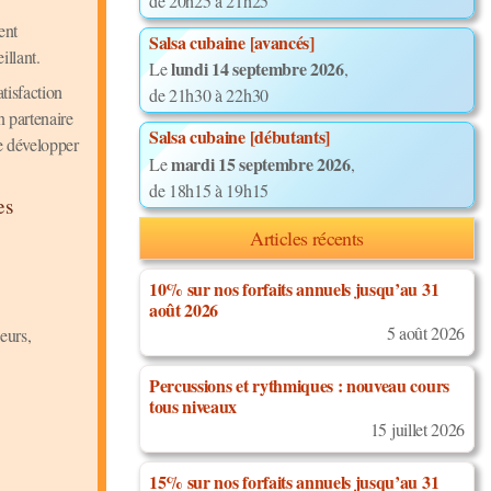
de 20h25 à 21h25
ent
Salsa cubaine [avancés]
illant.
lundi 14 septembre 2026
Le
,
tisfaction
de 21h30 à 22h30
n partenaire
Salsa cubaine [débutants]
e développer
mardi 15 septembre 2026
Le
,
de 18h15 à 19h15
es
Articles récents
10% sur nos forfaits annuels jusqu’au 31
août 2026
5 août 2026
eurs,
Percussions et rythmiques : nouveau cours
tous niveaux
15 juillet 2026
15% sur nos forfaits annuels jusqu’au 31