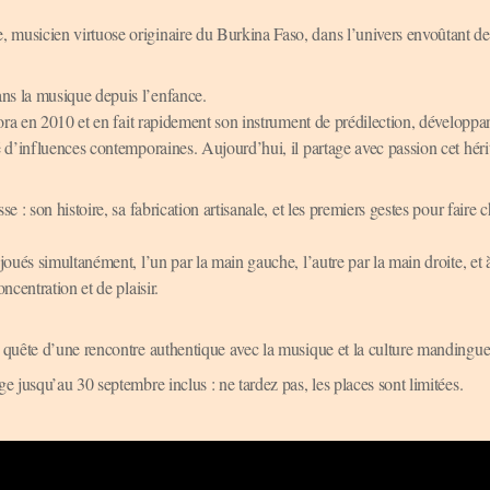
 musicien virtuose originaire du Burkina Faso, dans l’univers envoûtant de
ns la musique depuis l’enfance.
kora en 2010 et en fait rapidement son instrument de prédilection, développan
é d’influences contemporaines. Aujourd’hui, il partage avec passion cet héri
 : son histoire, sa fabrication artisanale, et les premiers gestes pour faire c
joués simultanément, l’un par la main gauche, l’autre par la main droite, et 
ncentration et de plaisir.
n quête d’une rencontre authentique avec la musique et la culture mandingue
e jusqu’au 30 septembre inclus : ne tardez pas, les places sont limitées.