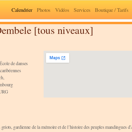
Calendrier
Photos
Vidéos
Services
Boutique / Tarifs
embele [tous niveaux]
École de danses
o-caribéennes
ch,
mbourg
URG
es griots, gardienne de la mémoire et de l’histoire des peuples mandingues d