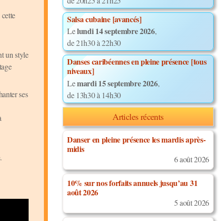
de 20h25 à 21h25
 cette
Salsa cubaine [avancés]
lundi 14 septembre 2026
Le
,
de 21h30 à 22h30
t un style
Danses caribéennes en pleine présence [tous
tage
niveaux]
mardi 15 septembre 2026
Le
,
hanter ses
de 13h30 à 14h30
Articles récents
à
Danser en pleine présence les mardis après-
midis
.
6 août 2026
10% sur nos forfaits annuels jusqu’au 31
août 2026
5 août 2026