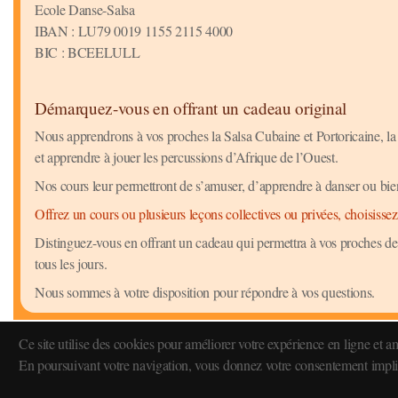
Ecole Danse-Salsa
IBAN : LU79 0019 1155 2115 4000
BIC : BCEELULL
Démarquez-vous en offrant un cadeau original
Nous apprendrons à vos proches la Salsa Cubaine et Portoricaine, l
et apprendre à jouer les percussions d’Afrique de l’Ouest.
Nos cours leur permettront de s’amuser, d’apprendre à danser ou bie
Offrez un cours ou plusieurs leçons collectives ou privées, choisissez 
Distinguez-vous en offrant un cadeau qui permettra à vos proches de
tous les jours.
Nous sommes à votre disposition pour répondre à vos questions.
Ce site utilise des cookies pour améliorer votre expérience en ligne et a
En poursuivant votre navigation, vous donnez votre consentement implici