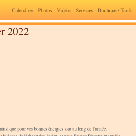
Calendrier
Photos
Vidéos
Services
Boutique / Tarifs
er 2022
insi que pour vos bonnes énergies tout au long de l’année.
la danse, le lâcher prise, le fun, et nous l’avons fait tous ensemble.