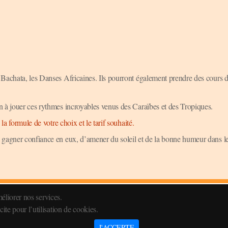
a Bachata, les Danses Africaines. Ils pourront également prendre des cours
n à jouer ces rythmes incroyables venus des Caraïbes et des Tropiques.
la formule de votre choix et le tarif souhaité.
 gagner confiance en eux, d’amener du soleil et de la bonne humeur dans le
méliorer nos services.
Réglement intérieur
te pour l’utilisation de cookies.
© 2013-2026 Danse-Salsa.lu . Tous droits réservés
J'ACCEPTE