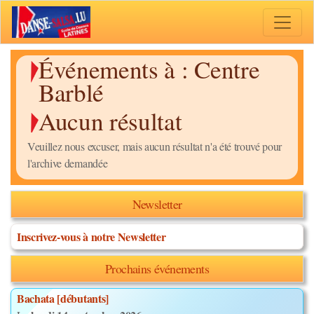
Toggle 
Événements à :
Centre
Barblé
Aucun résultat
Veuillez nous excuser, mais aucun résultat n'a été trouvé pour
l'archive demandée
Newsletter
Inscrivez-vous à notre Newsletter
Prochains événements
Bachata [débutants]