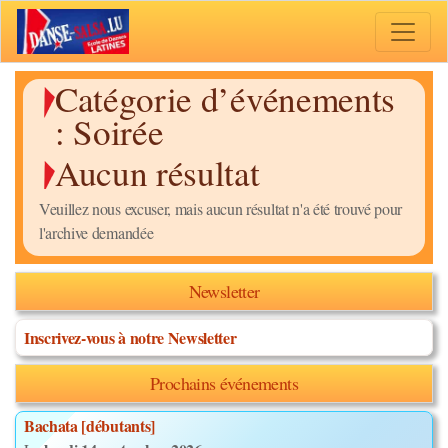
Toggle 
Catégorie d’événements
:
Soirée
Aucun résultat
Veuillez nous excuser, mais aucun résultat n'a été trouvé pour
l'archive demandée
Newsletter
Inscrivez-vous à notre Newsletter
Prochains événements
Bachata [débutants]