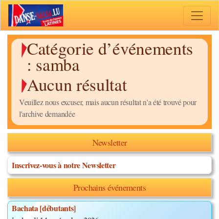
Toggle 
Catégorie d’événements
:
samba
Aucun résultat
Veuillez nous excuser, mais aucun résultat n'a été trouvé pour
l'archive demandée
Newsletter
Inscrivez-vous à notre Newsletter
Prochains événements
Bachata [débutants]