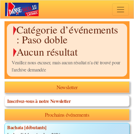
Toggle 
Catégorie d’événements
:
Paso doble
Aucun résultat
Veuillez nous excuser, mais aucun résultat n'a été trouvé pour
l'archive demandée
Newsletter
Inscrivez-vous à notre Newsletter
Prochains événements
Bachata [débutants]