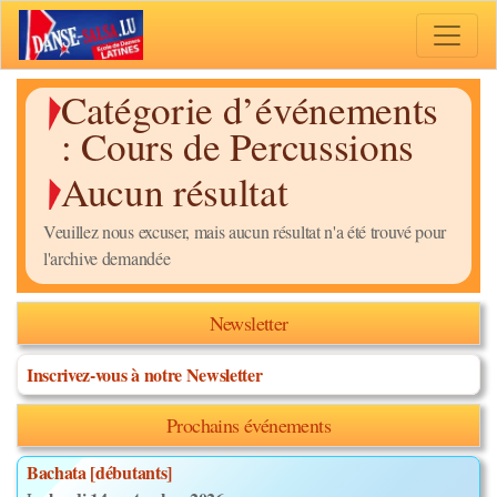
Toggle 
Catégorie d’événements
:
Cours de Percussions
Aucun résultat
Veuillez nous excuser, mais aucun résultat n'a été trouvé pour
l'archive demandée
Newsletter
Inscrivez-vous à notre Newsletter
Prochains événements
Bachata [débutants]