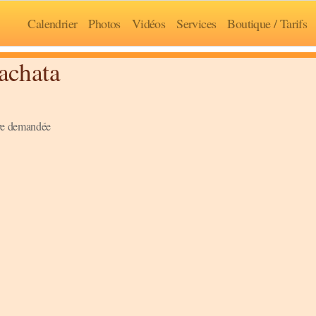
Calendrier
Photos
Vidéos
Services
Boutique / Tarifs
achata
hive demandée