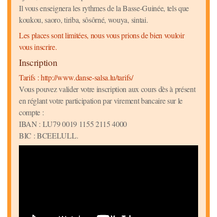
Il vous enseignera les rythmes de la Basse-Guinée, tels que
koukou, saoro, tiriba, sôsôrné, wouya, sintai.
Les places sont limitées, nous vous prions de bien vouloir
vous inscrire.
Inscription
Tarifs : http://www.danse-salsa.lu/tarifs/
Vous pouvez valider votre inscription aux cours dès à présent
en réglant votre participation par virement bancaire sur le
compte :
IBAN : LU79 0019 1155 2115 4000
BIC : BCEELULL.