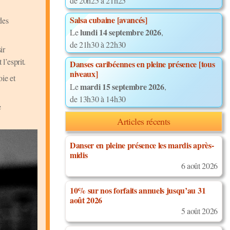
de 20h25 à 21h25
Salsa cubaine [avancés]
des
lundi 14 septembre 2026
Le
,
de 21h30 à 22h30
ir
l’esprit.
Danses caribéennes en pleine présence [tous
niveaux]
ie et
mardi 15 septembre 2026
Le
,
de 13h30 à 14h30
e
Articles récents
Danser en pleine présence les mardis après-
midis
6 août 2026
10% sur nos forfaits annuels jusqu’au 31
août 2026
5 août 2026