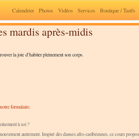
Calendrier
Photos
Vidéos
Services
Boutique / Tarifs
es mardis après-midis
etrouver la joie d’habiter pleinement son corps.
notre formulaire.
leinement à soi ?
e mouvement autrement. Inspiré des danses afro-caribéennes, ce cours propo