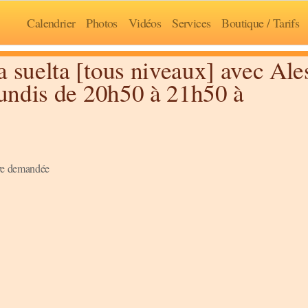
Calendrier
Photos
Vidéos
Services
Boutique / Tarifs
a suelta [tous niveaux] avec Ale
 lundis de 20h50 à 21h50 à
hive demandée